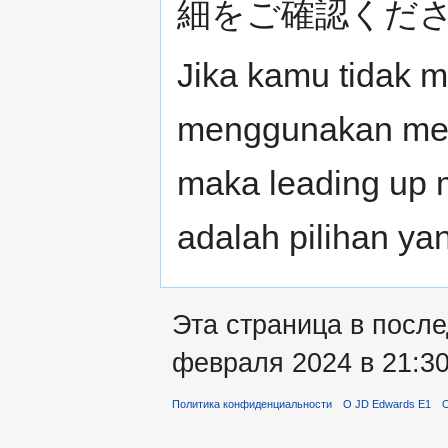
細をご確認くだ
Jika kamu tidak me
menggunakan meto
maka leading up 
adalah pilihan yan
Эта страница в после
февраля 2024 в 21:30
Политика конфиденциальности
О JD Edwards E1
О