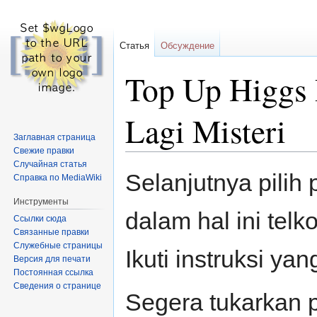
Статья
Обсуждение
Top Up Higgs 
Lagi Misteri
Заглавная страница
Свежие правки
Случайная статья
Перейти
Перейти
Selanjutnya pilih
Справка по MediaWiki
к
к
навигации
поиску
Инструменты
dalam hal ini tel
Ссылки сюда
Связанные правки
Служебные страницы
Ikuti instruksi yan
Версия для печати
Постоянная ссылка
Сведения о странице
Segera tukarkan p