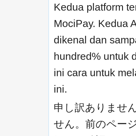
Kedua platform te
MociPay. Kedua A
dikenal dan samp
hundred% untuk d
ini cara untuk me
ini.
申し訳ありませ
せん。前のペー